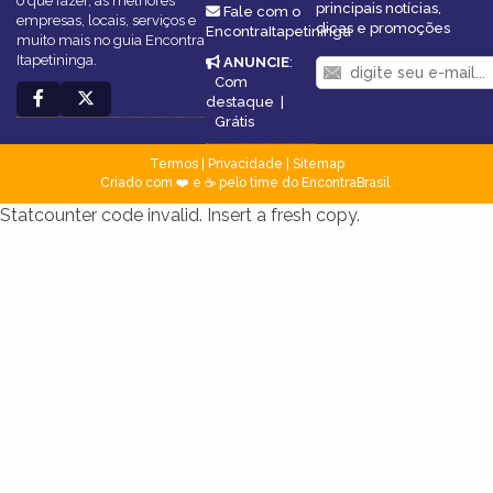
o que fazer, as melhores
principais notícias,
Fale com o
empresas, locais, serviços e
dicas e promoções
EncontraItapetininga
muito mais no guia Encontra
Itapetininga.
ANUNCIE
:
Com
destaque
|
Grátis
Termos
|
Privacidade
|
Sitemap
Criado com ❤️ e ☕ pelo time do EncontraBrasil
Statcounter code invalid. Insert a fresh copy.