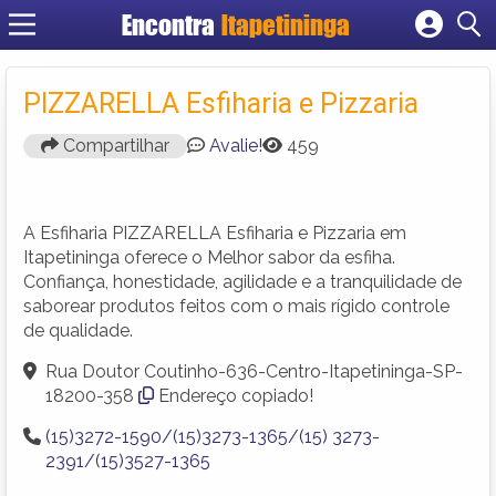
Encontra
Itapetininga
Cadastrar empresa
Fazer login
PIZZARELLA Esfiharia e Pizzaria
Criar conta
Compartilhar
Avalie!
459
A Esfiharia PIZZARELLA Esfiharia e Pizzaria em
Itapetininga oferece o Melhor sabor da esfiha.
Confiança, honestidade, agilidade e a tranquilidade de
saborear produtos feitos com o mais rígido controle
de qualidade.
Rua Doutor Coutinho-636-Centro-Itapetininga-SP-
18200-358
Endereço copiado!
(15)3272-1590/(15)3273-1365/(15) 3273-
2391/(15)3527-1365