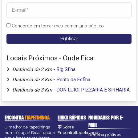
Concordo em tornar meu comentário público
Locais Próximos - Onde Fica:
Distância de 2 Km
-
Big Sfiha
Distância de 3 Km
-
Ponto da Esfiha
Distância de 3 Km
-
DON LUIGI PIZZARIA E SFIHARIA
ENCONTRA
ITAPETININGA
LINKS RÁPIDOS
NOVIDADES POR E-
MAIL
O melhor de Itapetininga
Sobre
num só lugar! Dicas, onde ir,
EncontraItapetininga
Receba grátis as