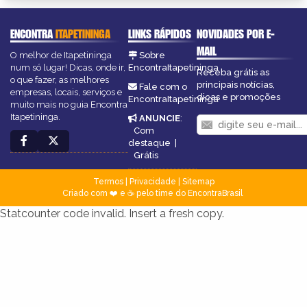
ENCONTRA
ITAPETININGA
LINKS RÁPIDOS
NOVIDADES POR E-
MAIL
O melhor de Itapetininga
Sobre
num só lugar! Dicas, onde ir,
EncontraItapetininga
Receba grátis as
o que fazer, as melhores
principais notícias,
Fale com o
empresas, locais, serviços e
dicas e promoções
EncontraItapetininga
muito mais no guia Encontra
Itapetininga.
ANUNCIE
:
Com
destaque
|
Grátis
Termos
|
Privacidade
|
Sitemap
Criado com ❤️ e ☕ pelo time do EncontraBrasil
Statcounter code invalid. Insert a fresh copy.