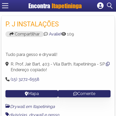
Encontra
Itapetininga
Cadastrar empresa
Fazer login
P. J INSTALAÇÕES
Criar conta
Compartilhar
Avalie!
109
Tudo para gesso e drywall!
R. Prof. Jaír Bart, 403 - Vila Barth, Itapetininga - SP
Endereço copiado!
(15) 3272-6558
Mapa
Comente
Drywall em Itapetininga
divisórias
,
drywall
e
gesso