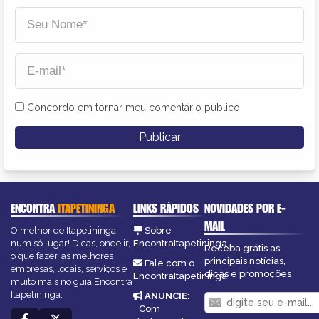
Concordo em tornar meu comentário público
ENCONTRA
ITAPETININGA
LINKS RÁPIDOS
NOVIDADES POR E-
MAIL
O melhor de Itapetininga
Sobre
num só lugar! Dicas, onde ir,
EncontraItapetininga
Receba grátis as
o que fazer, as melhores
principais notícias,
Fale com o
empresas, locais, serviços e
dicas e promoções
EncontraItapetininga
muito mais no guia Encontra
Itapetininga.
ANUNCIE
:
Com