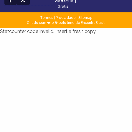
destaque
|
Grátis
Termos
|
Privacidade
|
Sitemap
Criado com ❤️ e ☕ pelo time do EncontraBrasil
Statcounter code invalid. Insert a fresh copy.