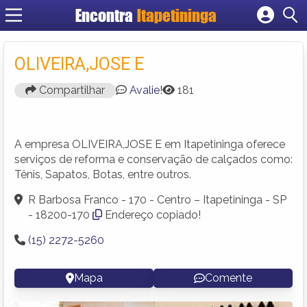
Encontra
Itapetininga
Cadastrar empresa
Fazer login
OLIVEIRA,JOSE E
Criar conta
Compartilhar
Avalie!
181
A empresa OLIVEIRA,JOSE E em Itapetininga oferece
serviços de reforma e conservação de calçados como:
Tênis, Sapatos, Botas, entre outros.
R Barbosa Franco - 170 - Centro – Itapetininga - SP
- 18200-170
Endereço copiado!
(15) 2272-5260
Mapa
Comente