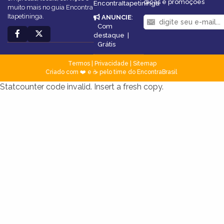
dicas e promoções
EncontraItapetininga
muito mais no guia Encontra
Itapetininga.
ANUNCIE
:
Com
destaque
|
Grátis
Termos
|
Privacidade
|
Sitemap
Criado com ❤️ e ☕ pelo time do EncontraBrasil
Statcounter code invalid. Insert a fresh copy.