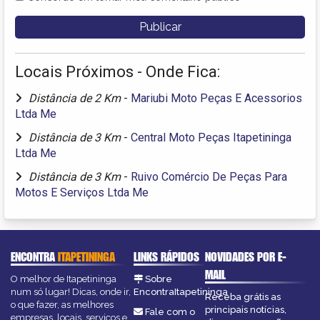
Locais Próximos - Onde Fica:
Distância de 2 Km
-
Mariubi Moto Peças E Acessorios
Ltda Me
Distância de 3 Km
-
Central Moto Peças Itapetininga
Ltda Me
Distância de 3 Km
-
Ruivo Comércio De Peças Para
Motos E Serviços Ltda Me
ENCONTRA
ITAPETININGA
LINKS RÁPIDOS
NOVIDADES POR E-
MAIL
O melhor de Itapetininga
Sobre
num só lugar! Dicas, onde ir,
EncontraItapetininga
Receba grátis as
o que fazer, as melhores
principais notícias,
Fale com o
empresas, locais, serviços e