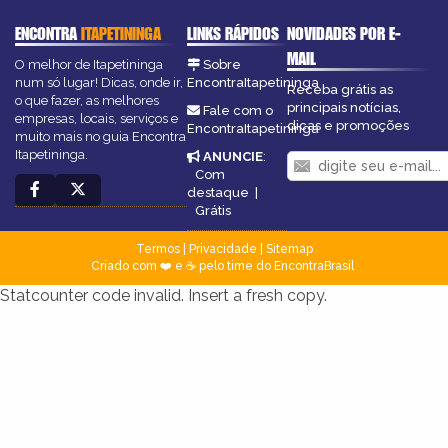
ENCONTRA
ITAPETININGA
LINKS RÁPIDOS
NOVIDADES POR E-
MAIL
O melhor de Itapetininga
Sobre
num só lugar! Dicas, onde ir,
EncontraItapetininga
Receba grátis as
o que fazer, as melhores
principais notícias,
Fale com o
empresas, locais, serviços e
dicas e promoções
EncontraItapetininga
muito mais no guia Encontra
Itapetininga.
ANUNCIE
:
Com
destaque
|
Grátis
Termos
|
Privacidade
|
Sitemap
Criado com ❤️ e ☕ pelo time do EncontraBrasil
Statcounter code invalid. Insert a fresh copy.