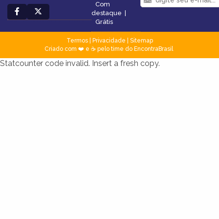
Com
destaque
|
Grátis
Termos
|
Privacidade
|
Sitemap
Criado com ❤️ e ☕ pelo time do EncontraBrasil
Statcounter code invalid. Insert a fresh copy.