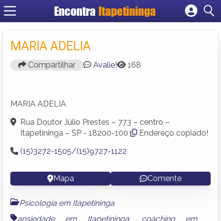
Encontra
Itapetininga
Cadastrar empresa
Fazer login
MARIA ADELIA
Criar conta
Compartilhar
Avalie!
168
MARIA ADELIA
Rua Doutor Júlio Prestes – 773 – centro –
Itapetininga – SP - 18200-100
Endereço copiado!
(15)3272-1505/(15)9727-1122
Mapa
Comente
Psicologia em Itapetininga
ansiedade em Itapetininga
,
coaching em