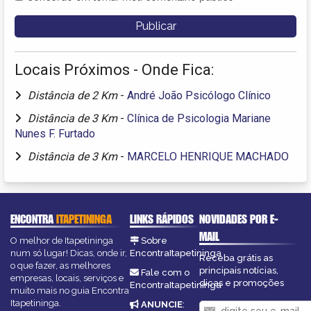
Locais Próximos - Onde Fica:
Distância de 2 Km
-
André João Psicólogo Clínico
Distância de 3 Km
-
Clínica de Psicologia Mariane
Nunes F. Furtado
Distância de 3 Km
-
MARCELO HENRIQUE MACHADO
ENCONTRA
ITAPETININGA
LINKS RÁPIDOS
NOVIDADES POR E-
MAIL
O melhor de Itapetininga
Sobre
num só lugar! Dicas, onde ir,
EncontraItapetininga
Receba grátis as
o que fazer, as melhores
principais notícias,
Fale com o
empresas, locais, serviços e
dicas e promoções
EncontraItapetininga
muito mais no guia Encontra
Itapetininga.
ANUNCIE
: