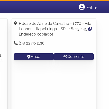
Entrar
Cadastrar empresa
Fazer login
R José de Almeida Carvalho - 1770 - Vila
Criar conta
Leonor – Itapetininga - SP - 18213-145
Endereço copiado!
(15) 2273-1136
s,
Mapa
Comente
l.