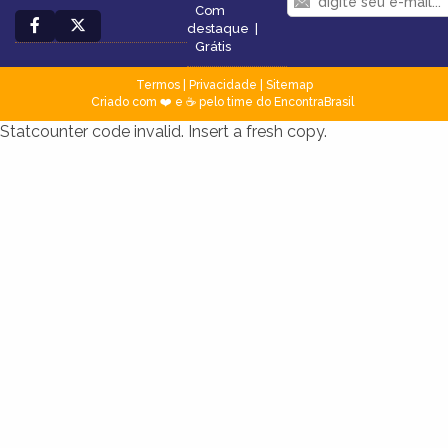
Com
destaque
|
Grátis
Termos
|
Privacidade
|
Sitemap
Criado com ❤️ e ☕ pelo time do EncontraBrasil
Statcounter code invalid. Insert a fresh copy.