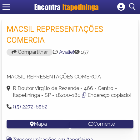
Encontra
Itapetininga
Cadastrar empresa
Fazer login
MACSIL REPRESENTAÇÕES
Criar conta
COMERCIA
Compartilhar
Avalie!
157
MACSIL REPRESENTAÇÕES COMERCIA
R Doutor Virgílio de Rezende - 466 - Centro –
Itapetininga - SP - 18200-180
Endereço copiado!
(15) 2272-6562
Mapa
Comente
Telecomunicações em Itapetininga