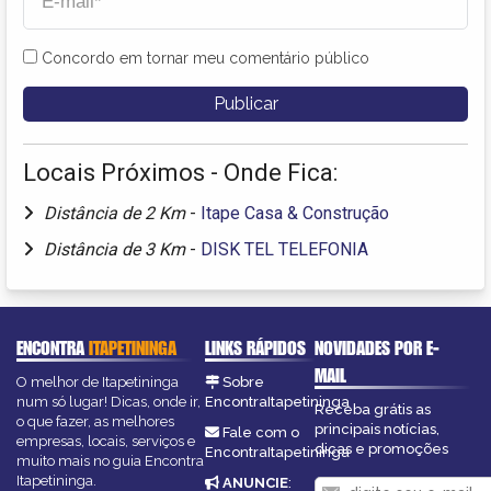
Concordo em tornar meu comentário público
Locais Próximos - Onde Fica:
Distância de 2 Km
-
Itape Casa & Construção
Distância de 3 Km
-
DISK TEL TELEFONIA
ENCONTRA
ITAPETININGA
LINKS RÁPIDOS
NOVIDADES POR E-
MAIL
O melhor de Itapetininga
Sobre
num só lugar! Dicas, onde ir,
EncontraItapetininga
Receba grátis as
o que fazer, as melhores
principais notícias,
Fale com o
empresas, locais, serviços e
dicas e promoções
EncontraItapetininga
muito mais no guia Encontra
Itapetininga.
ANUNCIE
: