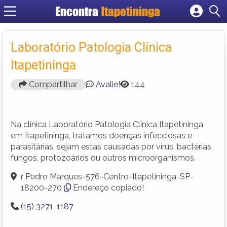
Encontra
Itapetininga
Cadastrar empresa
Fazer login
Laboratório Patologia Clínica
Criar conta
Itapetininga
Compartilhar
Avalie!
144
Na clínica Laboratório Patologia Clínica Itapetininga
em Itapetininga, tratamos doenças infecciosas e
parasitárias, sejam estas causadas por vírus, bactérias,
fungos, protozoários ou outros microorganismos.
r Pedro Marques-576-Centro-Itapetininga-SP-
18200-270
Endereço copiado!
(15) 3271-1187