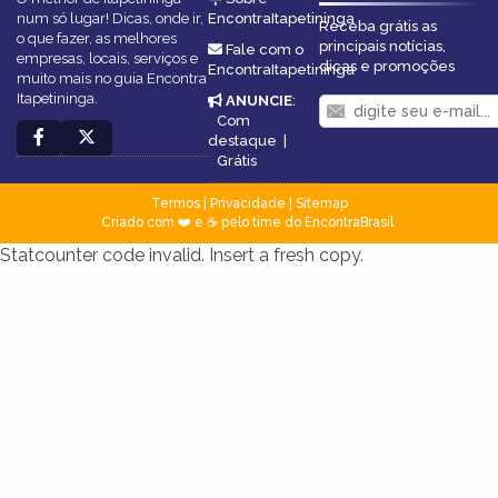
num só lugar! Dicas, onde ir,
EncontraItapetininga
Receba grátis as
o que fazer, as melhores
principais notícias,
Fale com o
empresas, locais, serviços e
dicas e promoções
EncontraItapetininga
muito mais no guia Encontra
Itapetininga.
ANUNCIE
:
Com
destaque
|
Grátis
Termos
|
Privacidade
|
Sitemap
Criado com ❤️ e ☕ pelo time do EncontraBrasil
Statcounter code invalid. Insert a fresh copy.