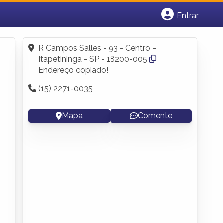
Entrar
Cadastrar empresa
Fazer login
R Campos Salles - 93 - Centro –
Criar conta
Itapetininga - SP - 18200-005
Endereço copiado!
(15) 2271-0035
Mapa
Comente