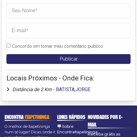
Concordo em tornar meu comentário público
Locais Próximos - Onde Fica:
Distância de 2 Km
-
BATISTA,JORGE
ENCONTRA
ITAPETININGA
LINKS RÁPIDOS
NOVIDADES POR E-
MAIL
O melhor de Itapetininga
Sobre
num só lugar! Dicas, onde ir,
EncontraItapetininga
Receba grátis as