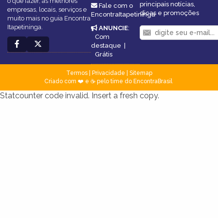
o que fazer, as melhores
principais notícias,
Fale com o
empresas, locais, serviços e
dicas e promoções
EncontraItapetininga
muito mais no guia Encontra
Itapetininga.
ANUNCIE
:
Com
destaque
|
Grátis
Termos
|
Privacidade
|
Sitemap
Criado com ❤️ e ☕ pelo time do EncontraBrasil
Statcounter code invalid. Insert a fresh copy.