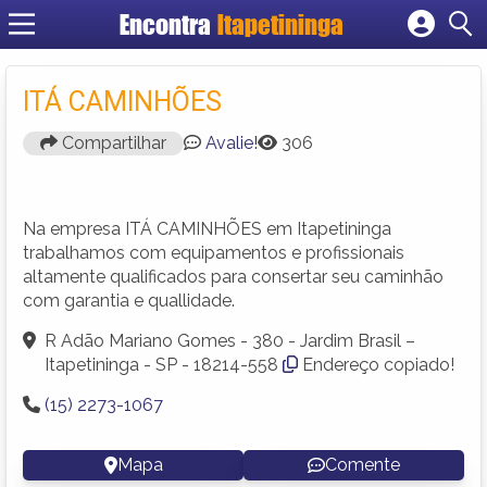
Encontra
Itapetininga
Cadastrar empresa
Fazer login
ITÁ CAMINHÕES
Criar conta
Compartilhar
Avalie!
306
Na empresa ITÁ CAMINHÕES em Itapetininga
trabalhamos com equipamentos e profissionais
altamente qualificados para consertar seu caminhão
com garantia e quallidade.
R Adão Mariano Gomes - 380 - Jardim Brasil –
Itapetininga - SP - 18214-558
Endereço copiado!
(15) 2273-1067
Mapa
Comente