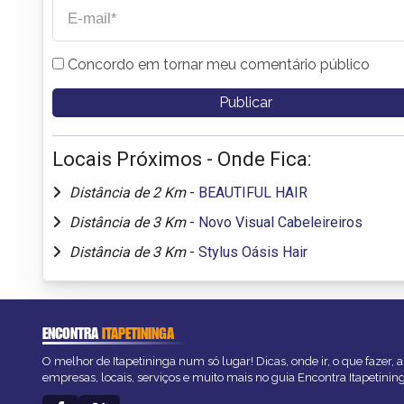
Concordo em tornar meu comentário público
Locais Próximos - Onde Fica:
Distância de 2 Km
-
BEAUTIFUL HAIR
Distância de 3 Km
-
Novo Visual Cabeleireiros
Distância de 3 Km
-
Stylus Oásis Hair
ENCONTRA
ITAPETININGA
O melhor de Itapetininga num só lugar! Dicas, onde ir, o que fazer,
empresas, locais, serviços e muito mais no guia Encontra Itapetinin