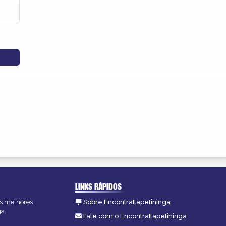
LINKS RÁPIDOS
 as melhores
Sobre EncontraItapetininga
ga.
Fale com o EncontraItapetininga