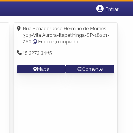
Entrar
Cadastrar empresa
Fazer login
Rua Senador José Hermirio de Moraes-
Criar conta
303-Vila Aurora-Itapetininga-SP-18201-
260
Endereço copiado!
15 3273 3465
Mapa
Comente