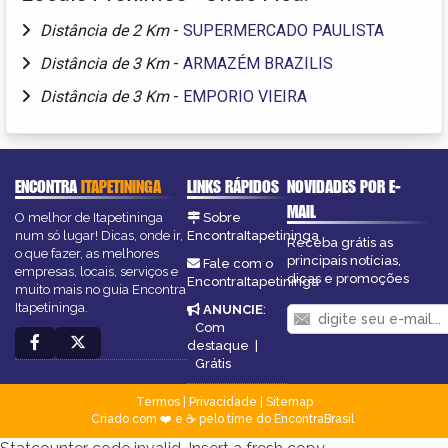
Distância de 2 Km
-
SUPERMERCADO PAULISTA
Distância de 3 Km
-
ARMAZÉM BRAZILIS
Distância de 3 Km
-
EMPORIO VIEIRA
ENCONTRA
ITAPETININGA
LINKS RÁPIDOS
NOVIDADES POR E-
MAIL
O melhor de Itapetininga
Sobre
num só lugar! Dicas, onde ir,
EncontraItapetininga
Receba grátis as
o que fazer, as melhores
principais notícias,
Fale com o
empresas, locais, serviços e
dicas e promoções
EncontraItapetininga
muito mais no guia Encontra
Itapetininga.
ANUNCIE
:
Com
destaque
|
Grátis
Termos
|
Privacidade
|
Sitemap
Criado com ❤️ e ☕ pelo time do EncontraBrasil