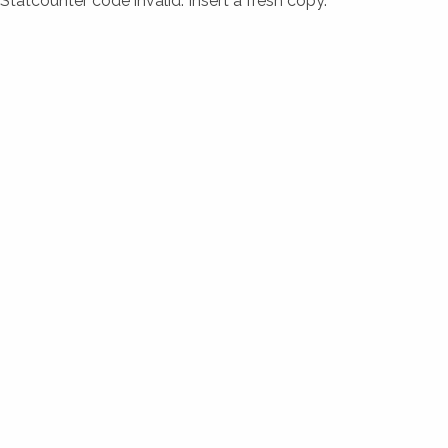
Statcounter code invalid. Insert a fresh copy.