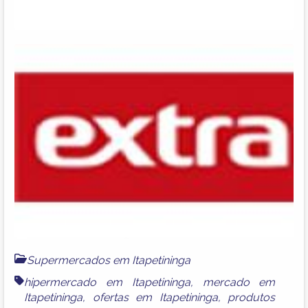
Supermercados em Itapetininga
hipermercado em Itapetininga
,
mercado em
Itapetininga
,
ofertas em Itapetininga
,
produtos