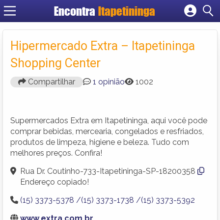
Encontra
Itapetininga
Cadastrar empresa
Fazer login
Hipermercado Extra – Itapetininga
Criar conta
Shopping Center
Compartilhar
1 opinião
1002
Supermercados Extra em Itapetininga, aqui você pode
comprar bebidas, mercearia, congelados e resfriados,
produtos de limpeza, higiene e beleza. Tudo com
melhores preços. Confira!
Rua Dr. Coutinho-733-Itapetininga-SP-18200358
Endereço copiado!
(15) 3373-5378 /(15) 3373-1738 /(15) 3373-5392
www.extra.com.br