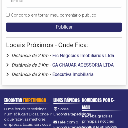
Concordo em tornar meu comentário público
Locais Próximos - Onde Fica:
Distância de 2 Km
-
Frc Negócios Imobiliários Ltda.
Distância de 3 Km
-
GA CHAUAR ACESSORIA LTDA
Distância de 3 Km
-
Executiva Imobiliaria
ENCONTRA
ITAPETININGA
LINKS RÁPIDOS
NOVIDADES POR E-
MAIL
O melhor de Itapetininga
Sobre
num só lugar! Dicas, onde ir,
EncontraItapetininga
Receba grátis as
o que fazer, as melhores
principais notícias,
Fale com o
empresas, locais, serviços e
dicas e promoções
EncontraItapetininga