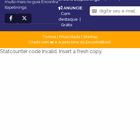
muito mais no guia Encontra
Itapetininga.
ANUNCIE
:
Com
destaque
|
Grátis
Termos
|
Privacidade
|
Sitemap
Criado com ❤️ e ☕ pelo time do EncontraBrasil
Statcounter code invalid. Insert a fresh copy.