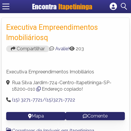
Encontra
Itapetininga
Cadastrar empresa
Fazer login
Executiva Empreendimentos
Criar conta
Imobiliáriosq
Compartilhar
Avalie!
203
Executiva Empreendimentos Imobiliários
Rua Silva Jardim-724-Centro-Itapetininga-SP-
18200-010
Endereço copiado!
(15) 3271-7721/(15)3271-7722
Mapa
Comente
Corretores de Imóveis em Itapetininga