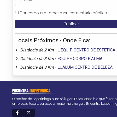
Concordo em tornar meu comentário público
Locais Próximos - Onde Fica:
Distância de 2 Km
-
L’EQUIP CENTRO DE ESTETICA
Distância de 3 Km
-
EQUIPE CORPO E ALMA
Distância de 3 Km
-
LUALUM CENTRO DE BELEZA
ENCONTRA
ITAPETININGA
O melhor de Itapetininga num só lugar! Dicas, onde ir, o que fazer,
empresas, locais, serviços e muito mais no guia Encontra Itapetinin