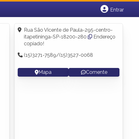
Entrar
Cadastrar empresa
Fazer login
Rua São Vicente de Paula-295-centro-
Criar conta
itapetininga-SP-18200-280
Endereço
copiado!
(15)3271-7589/(15)3527-0068
Mapa
Comente