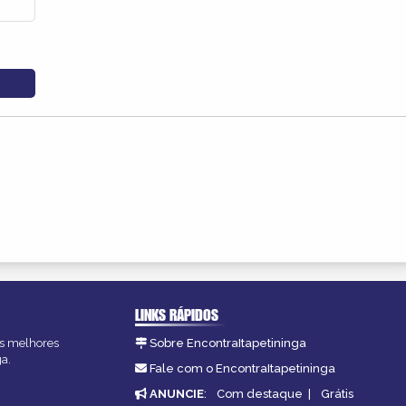
LINKS RÁPIDOS
 as melhores
Sobre EncontraItapetininga
ga.
Fale com o EncontraItapetininga
ANUNCIE
:
Com destaque
|
Grátis