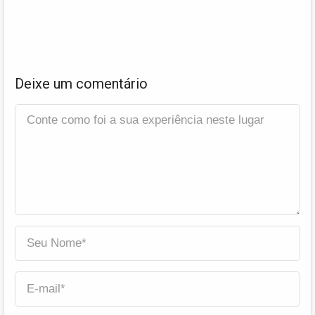
Deixe um comentário