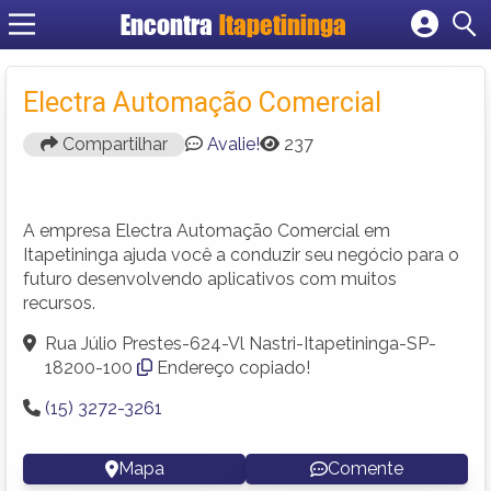
Encontra
Itapetininga
Cadastrar empresa
Fazer login
Electra Automação Comercial
Criar conta
Compartilhar
Avalie!
237
A empresa Electra Automação Comercial em
Itapetininga ajuda você a conduzir seu negócio para o
futuro desenvolvendo aplicativos com muitos
recursos.
Rua Júlio Prestes-624-Vl Nastri-Itapetininga-SP-
18200-100
Endereço copiado!
(15) 3272-3261
Mapa
Comente