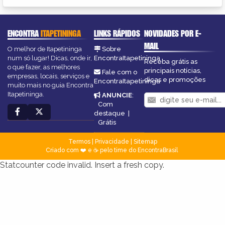
ENCONTRA
ITAPETININGA
LINKS RÁPIDOS
NOVIDADES POR E-
MAIL
O melhor de Itapetininga
Sobre
num só lugar! Dicas, onde ir,
EncontraItapetininga
Receba grátis as
o que fazer, as melhores
principais notícias,
Fale com o
empresas, locais, serviços e
dicas e promoções
EncontraItapetininga
muito mais no guia Encontra
Itapetininga.
ANUNCIE
:
Com
destaque
|
Grátis
Termos
|
Privacidade
|
Sitemap
Criado com ❤️ e ☕ pelo time do EncontraBrasil
Statcounter code invalid. Insert a fresh copy.