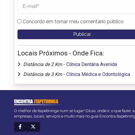
Concordo em tornar meu comentário público
Locais Próximos - Onde Fica:
Distância de 2 Km
-
Clínica Dentária Avenida
Distância de 3 Km
-
Clínica Médica e Odontológica
ENCONTRA
ITAPETININGA
O melhor de Itapetininga num só lugar! Dicas, onde ir, o que fazer,
empresas, locais, serviços e muito mais no guia Encontra Itapetinin