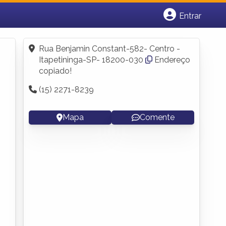
Entrar
Cadastrar empresa
Fazer login
Rua Benjamin Constant-582- Centro -
Criar conta
Itapetininga-SP- 18200-030
Endereço
copiado!
(15) 2271-8239
Mapa
Comente