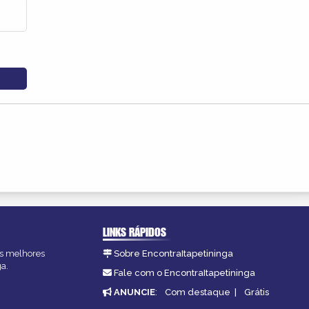
LINKS RÁPIDOS
 as melhores
Sobre EncontraItapetininga
ga.
Fale com o EncontraItapetininga
ANUNCIE
:
Com destaque
|
Grátis