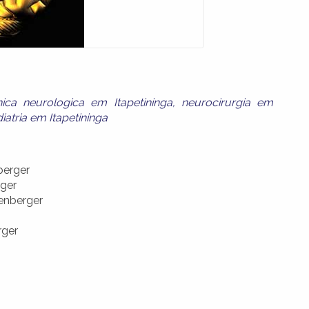
inica neurologica em Itapetininga
,
neurocirurgia em
atria em Itapetininga
berger
rger
tenberger
rger