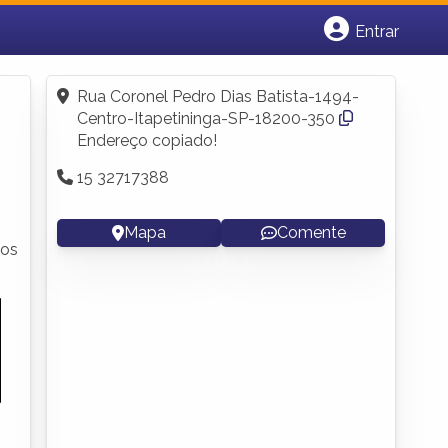
Entrar
Cadastrar empresa
Fazer login
Rua Coronel Pedro Dias Batista-1494-
Criar conta
Centro-Itapetininga-SP-18200-350
Endereço copiado!
15 32717388
Mapa
Comente
tos