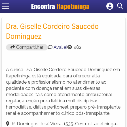
Encontra
Itapetininga
Cadastrar empresa
Fazer login
Dra. Giselle Cordeiro Saucedo
Criar conta
Dominguez
Compartilhar
Avalie!
482
A clínica Dra. Giselle Cordeiro Saucedo Dominguez em
Itapetininga está equipada para oferecer alta
qualidade e profissionalismo no atendimento ao
paciente com doença renal em suas diversas
modalidades, tais como atendimento ambulatorial
regular, atenção pré-dialítica multidisciplinar,
hemodiálise, diálise peritoneal, preparo pré-transplante
renal e acompanhamento clínico pós-transplante.
R. Domingos José Vieira-1535-Centro-Itapetininga-