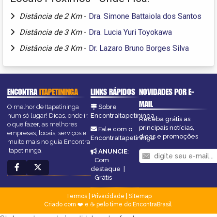
Distância de 2 Km
-
Dra. Simone Battaiola dos Santos
Distância de 3 Km
-
Dra. Lucia Yuri Toyokawa
Distância de 3 Km
-
Dr. Lazaro Bruno Borges Silva
ENCONTRA
ITAPETININGA
LINKS RÁPIDOS
NOVIDADES POR E-
MAIL
O melhor de Itapetininga
Sobre
num só lugar! Dicas, onde ir,
EncontraItapetininga
Receba grátis as
o que fazer, as melhores
principais notícias,
Fale com o
empresas, locais, serviços e
dicas e promoções
EncontraItapetininga
muito mais no guia Encontra
Itapetininga.
ANUNCIE
:
Com
destaque
|
Grátis
Termos
|
Privacidade
|
Sitemap
Criado com ❤️ e ☕ pelo time do EncontraBrasil