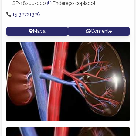
SP-18200-000
Endereço copiado!
15 32721326
Mapa
Comente