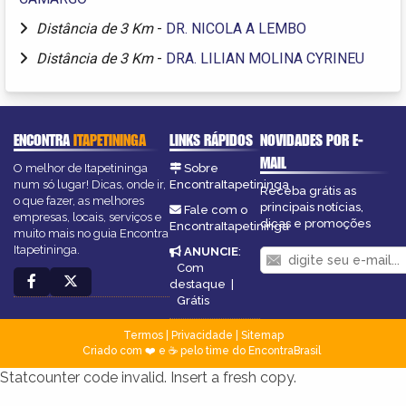
Distância de 3 Km
-
DR. NICOLA A LEMBO
Distância de 3 Km
-
DRA. LILIAN MOLINA CYRINEU
ENCONTRA
ITAPETININGA
LINKS RÁPIDOS
NOVIDADES POR E-
MAIL
O melhor de Itapetininga
Sobre
num só lugar! Dicas, onde ir,
EncontraItapetininga
Receba grátis as
o que fazer, as melhores
principais notícias,
Fale com o
empresas, locais, serviços e
dicas e promoções
EncontraItapetininga
muito mais no guia Encontra
Itapetininga.
ANUNCIE
:
Com
destaque
|
Grátis
Termos
|
Privacidade
|
Sitemap
Criado com ❤️ e ☕ pelo time do EncontraBrasil
Statcounter code invalid. Insert a fresh copy.