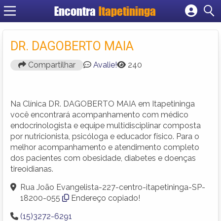
Encontra
Itapetininga
Cadastrar empresa
Fazer login
DR. DAGOBERTO MAIA
Criar conta
Compartilhar
Avalie!
240
Na Clínica DR. DAGOBERTO MAIA em Itapetininga
você encontrará acompanhamento com médico
endocrinologista e equipe multidisciplinar composta
por nutricionista, psicóloga e educador físico. Para o
melhor acompanhamento e atendimento completo
dos pacientes com obesidade, diabetes e doenças
tireoidianas.
Rua João Evangelista-227-centro-itapetininga-SP-
18200-055
Endereço copiado!
(15)3272-6291