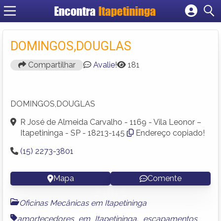
Encontra
Itapetininga
Cadastrar empresa
Fazer login
DOMINGOS,DOUGLAS
Criar conta
Compartilhar
Avalie!
181
DOMINGOS,DOUGLAS
R José de Almeida Carvalho - 1169 - Vila Leonor –
Itapetininga - SP - 18213-145
Endereço copiado!
(15) 2273-3801
Mapa
Comente
Oficinas Mecânicas em Itapetininga
amortecedores em Itapetininga
,
escapamentos