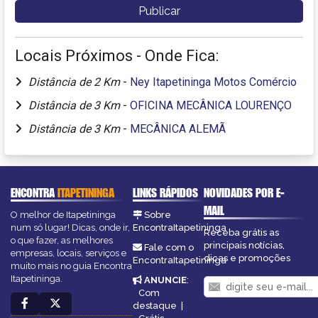
Locais Próximos - Onde Fica:
Distância de 2 Km
-
Ney Itapetininga Motos Comércio
Distância de 3 Km
-
OFICINA MECÂNICA LOURENÇO
Distância de 3 Km
-
MECÂNICA ALEMÃ
ENCONTRA
ITAPETININGA
LINKS RÁPIDOS
NOVIDADES POR E-
MAIL
O melhor de Itapetininga
Sobre
num só lugar! Dicas, onde ir,
EncontraItapetininga
Receba grátis as
o que fazer, as melhores
principais notícias,
Fale com o
empresas, locais, serviços e
dicas e promoções
EncontraItapetininga
muito mais no guia Encontra
Itapetininga.
ANUNCIE
:
Com
destaque
|