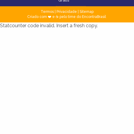
Grátis
Termos
|
Privacidade
|
Sitemap
Criado com ❤️ e ☕ pelo time do EncontraBrasil
Statcounter code invalid. Insert a fresh copy.