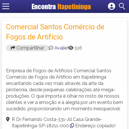
Encontra
Itapetininga
Cadastrar empresa
Fazer login
Comercial Santos Comércio de
Criar conta
Fogos de Artifício
Compartilhar
Avalie!
516
Empresa de Fogos de Artifícios Comercial Santos
Comércio de Fogos de Artifício em Itapetininga
encantando cada vez mais através da arte da
pirotecnia, desde pequenas celebrações até mega-
produções. O que importa é olhar no rosto de nossos
clientes e ver a emoção e a alegria por um evento bem
sucedido, proporcionando um momento inesquecível.
R Dr Fernando Costa-331-Jd Casa Grande-
Itapetininga-SP-18211-000
Endereço copiado!