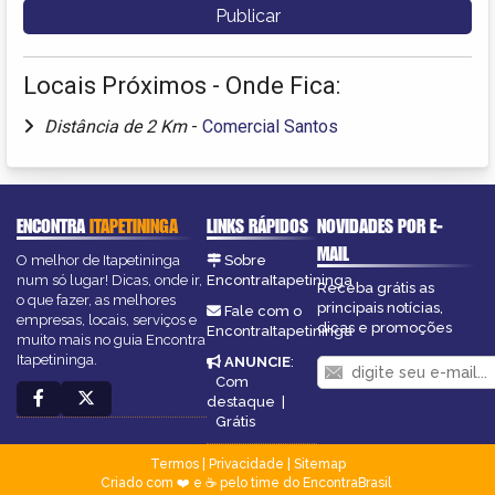
Locais Próximos - Onde Fica:
Distância de 2 Km
-
Comercial Santos
ENCONTRA
ITAPETININGA
LINKS RÁPIDOS
NOVIDADES POR E-
MAIL
O melhor de Itapetininga
Sobre
num só lugar! Dicas, onde ir,
EncontraItapetininga
Receba grátis as
o que fazer, as melhores
principais notícias,
Fale com o
empresas, locais, serviços e
dicas e promoções
EncontraItapetininga
muito mais no guia Encontra
Itapetininga.
ANUNCIE
:
Com
destaque
|
Grátis
Termos
|
Privacidade
|
Sitemap
Criado com ❤️ e ☕ pelo time do EncontraBrasil