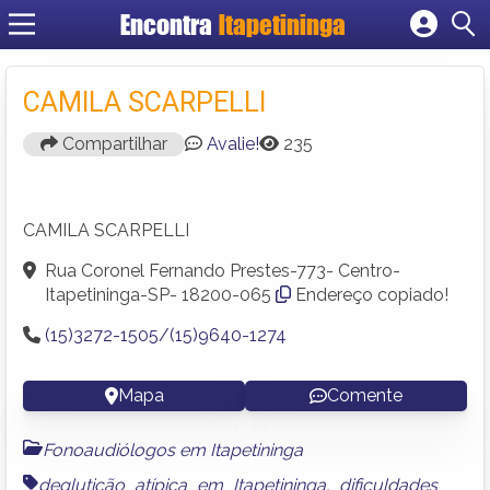
Encontra
Itapetininga
Cadastrar empresa
Fazer login
CAMILA SCARPELLI
Criar conta
Compartilhar
Avalie!
235
CAMILA SCARPELLI
Rua Coronel Fernando Prestes-773- Centro-
Itapetininga-SP- 18200-065
Endereço copiado!
(15)3272-1505/(15)9640-1274
Mapa
Comente
Fonoaudiólogos em Itapetininga
deglutição atípica em Itapetininga
,
dificuldades