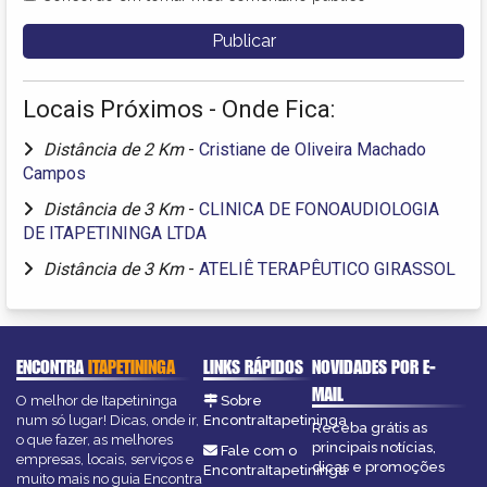
Locais Próximos - Onde Fica:
Distância de 2 Km
-
Cristiane de Oliveira Machado
Campos
Distância de 3 Km
-
CLINICA DE FONOAUDIOLOGIA
DE ITAPETININGA LTDA
Distância de 3 Km
-
ATELIÊ TERAPÊUTICO GIRASSOL
ENCONTRA
ITAPETININGA
LINKS RÁPIDOS
NOVIDADES POR E-
MAIL
O melhor de Itapetininga
Sobre
num só lugar! Dicas, onde ir,
EncontraItapetininga
Receba grátis as
o que fazer, as melhores
principais notícias,
Fale com o
empresas, locais, serviços e
dicas e promoções
EncontraItapetininga
muito mais no guia Encontra