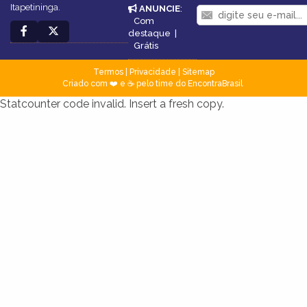
Itapetininga.
ANUNCIE
:
Com
destaque
|
Grátis
Termos
|
Privacidade
|
Sitemap
Criado com ❤️ e ☕ pelo time do EncontraBrasil
Statcounter code invalid. Insert a fresh copy.