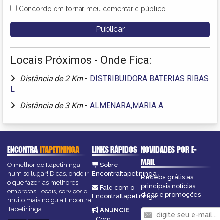
Concordo em tornar meu comentário público
Locais Próximos - Onde Fica:
Distância de 2 Km
-
DISTRIBUIDORA BATERIAS RIBAS
L
Distância de 3 Km
-
ALMENARA,MARIA A
ENCONTRA
ITAPETININGA
LINKS RÁPIDOS
NOVIDADES POR E-
MAIL
O melhor de Itapetininga
Sobre
num só lugar! Dicas, onde ir,
EncontraItapetininga
Receba grátis as
o que fazer, as melhores
principais notícias,
Fale com o
empresas, locais, serviços e
dicas e promoções
EncontraItapetininga
muito mais no guia Encontra
Itapetininga.
ANUNCIE
:
Com