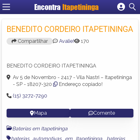
Encontra
Itapetininga
Cadastrar empresa
Fazer login
BENEDITO CORDEIRO ITAPETININGA
Criar conta
Compartilhar
Avalie!
170
BENEDITO CORDEIRO ITAPETININGA
Av 5 de Novembro - 2417 - Vila Nastri – Itapetininga
- SP - 18207-320
Endereço copiado!
(15) 3272-7290
Mapa
Comente
Baterias em Itapetininga
baterias automotivas em Itapetininga
,
baterias