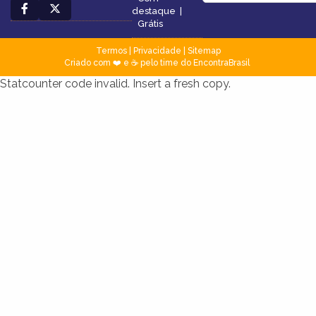
destaque
|
Grátis
Termos
|
Privacidade
|
Sitemap
Criado com ❤️ e ☕ pelo time do EncontraBrasil
Statcounter code invalid. Insert a fresh copy.