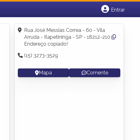
Entrar
Cadastrar empresa
Fazer login
Rua José Messias Correa - 60 - Vila
Criar conta
Arruda - Itapetininga - SP - 18212-210
Endereço copiado!
(15) 3273-3529
Mapa
Comente