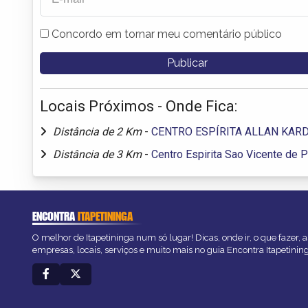
Concordo em tornar meu comentário público
Locais Próximos - Onde Fica:
Distância de 2 Km
-
CENTRO ESPÍRITA ALLAN KAR
Distância de 3 Km
-
Centro Espirita Sao Vicente de 
ENCONTRA
ITAPETININGA
O melhor de Itapetininga num só lugar! Dicas, onde ir, o que fazer,
empresas, locais, serviços e muito mais no guia Encontra Itapetinin