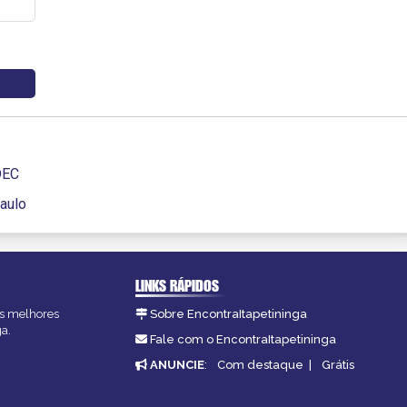
DEC
Paulo
LINKS RÁPIDOS
 as melhores
Sobre EncontraItapetininga
ga.
Fale com o EncontraItapetininga
ANUNCIE
:
Com destaque
|
Grátis