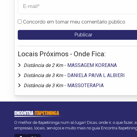
Concordo em tornar meu comentário público
Locais Próximos - Onde Fica:
Distância de 2 Km
-
MASSAGEM KOREANA
Distância de 3 Km
-
DANIELA PAIVA L ALBIERI
Distância de 3 Km
-
MASSOTERAPIA
ENCONTRA
ITAPETININGA
O melhor de Itapetininga num só lugar! Dicas, onde ir, o que fazer,
empresas, locais, serviços e muito mais no guia Encontra Itapetinin