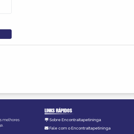
LINKS RÁPIDOS
 as melhores
Sobre EncontraItapetininga
ga.
Fale com o EncontraItapetininga