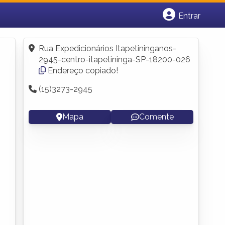
Entrar
Cadastrar empresa
Fazer login
Rua Expedicionários Itapetininganos-
Criar conta
2945-centro-itapetininga-SP-18200-026
Endereço copiado!
(15)3273-2945
Mapa
Comente