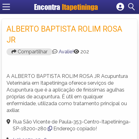
Encontra
Itapetininga
Cadastrar empresa
Fazer login
ALBERTO BAPTISTA ROLIM ROSA
Criar conta
JR
Compartilhar
Avalie!
202
A ALBERTO BAPTISTA ROLIM ROSA JR Acupuntura
Veterinária em Itapetininga oferece serviços de
Acupuntura que é a aplicação de finíssimas agulhas
próprias de acupuntura. É útil em qualquer
enfermidade, utilizada como tratamento principal ou
axiliar.
Rua São Vicente de Paula-353-Centro-Itapetininga-
SP-18200-280
Endereço copiado!