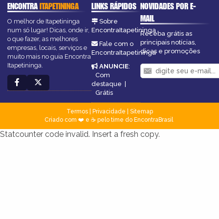
ENCONTRA
ITAPETININGA
LINKS RÁPIDOS
NOVIDADES POR E-
MAIL
O melhor de Itapetininga
Sobre
num só lugar! Dicas, onde ir,
EncontraItapetininga
Receba grátis as
o que fazer, as melhores
principais notícias,
Fale com o
empresas, locais, serviços e
dicas e promoções
EncontraItapetininga
muito mais no guia Encontra
Itapetininga.
ANUNCIE
:
Com
destaque
|
Grátis
Termos
|
Privacidade
|
Sitemap
Criado com ❤️ e ☕ pelo time do EncontraBrasil
Statcounter code invalid. Insert a fresh copy.