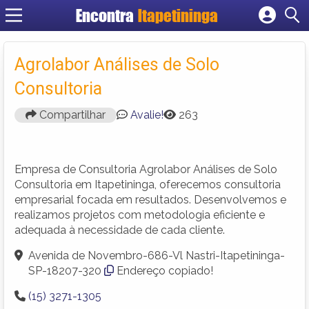
Encontra
Itapetininga
Cadastrar empresa
Fazer login
Agrolabor Análises de Solo
Criar conta
Consultoria
Compartilhar
Avalie!
263
Empresa de Consultoria Agrolabor Análises de Solo
Consultoria em Itapetininga, oferecemos consultoria
empresarial focada em resultados. Desenvolvemos e
realizamos projetos com metodologia eficiente e
adequada à necessidade de cada cliente.
Avenida de Novembro-686-Vl Nastri-Itapetininga-
SP-18207-320
Endereço copiado!
(15) 3271-1305