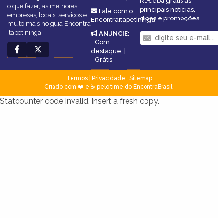
Receba grátis as
o que fazer, as melhores
principais notícias,
Fale com o
empresas, locais, serviços e
dicas e promoções
EncontraItapetininga
muito mais no guia Encontra
Itapetininga.
ANUNCIE
:
Com
destaque
|
Grátis
Termos
|
Privacidade
|
Sitemap
Criado com ❤️ e ☕ pelo time do EncontraBrasil
Statcounter code invalid. Insert a fresh copy.