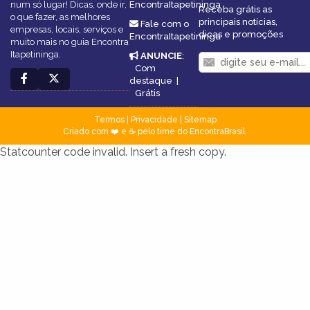
num só lugar! Dicas, onde ir,
EncontraItapetininga
Receba grátis as
o que fazer, as melhores
principais notícias,
Fale com o
empresas, locais, serviços e
dicas e promoções
EncontraItapetininga
muito mais no guia Encontra
Itapetininga.
ANUNCIE
:
Com
destaque
|
Grátis
Termos
|
Privacidade
|
Sitemap
Criado com ❤️ e ☕ pelo time do EncontraBrasil
Statcounter code invalid. Insert a fresh copy.