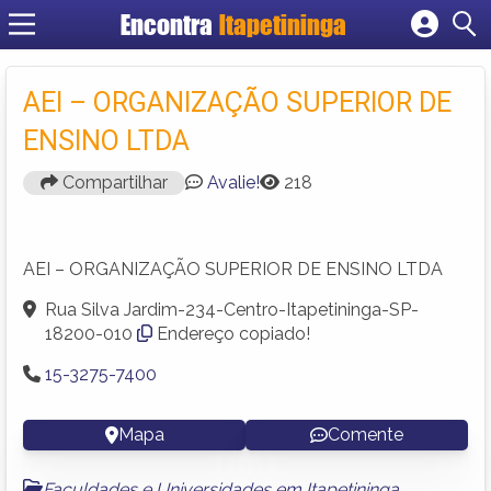
Encontra
Itapetininga
Cadastrar empresa
Fazer login
AEI – ORGANIZAÇÃO SUPERIOR DE
Criar conta
ENSINO LTDA
Compartilhar
Avalie!
218
AEI – ORGANIZAÇÃO SUPERIOR DE ENSINO LTDA
Rua Silva Jardim-234-Centro-Itapetininga-SP-
18200-010
Endereço copiado!
15-3275-7400
Mapa
Comente
Faculdades e Universidades em Itapetininga