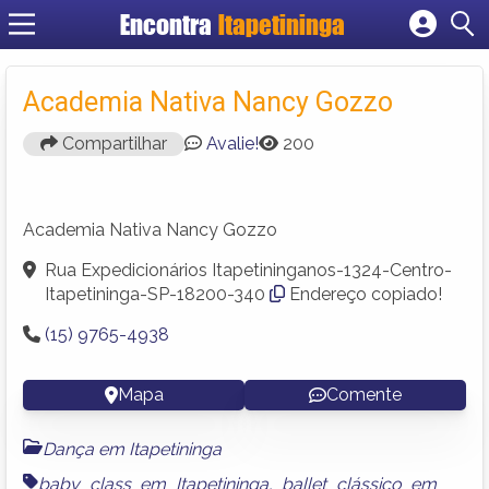
Encontra
Itapetininga
Cadastrar empresa
Fazer login
Academia Nativa Nancy Gozzo
Criar conta
Compartilhar
Avalie!
200
Academia Nativa Nancy Gozzo
Rua Expedicionários Itapetininganos-1324-Centro-
Itapetininga-SP-18200-340
Endereço copiado!
(15) 9765-4938
Mapa
Comente
Dança em Itapetininga
baby class em Itapetininga
,
ballet clássico em