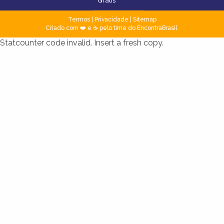
Grátis
Termos
|
Privacidade
|
Sitemap
Criado com ❤️ e ☕ pelo time do EncontraBrasil
Statcounter code invalid. Insert a fresh copy.