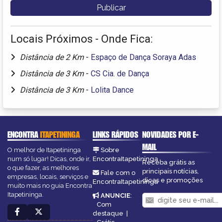
Locais Próximos - Onde Fica:
Distância de 2 Km
-
Espaço de Dança Soraya Adas
Distância de 3 Km
-
CS Cia. de Dança
Distância de 3 Km
-
Lolita Dance
ENCONTRA
ITAPETININGA
LINKS RÁPIDOS
NOVIDADES POR E-
MAIL
O melhor de Itapetininga
Sobre
num só lugar! Dicas, onde ir,
EncontraItapetininga
Receba grátis as
o que fazer, as melhores
principais notícias,
Fale com o
empresas, locais, serviços e
dicas e promoções
EncontraItapetininga
muito mais no guia Encontra
Itapetininga.
ANUNCIE
:
Com
destaque
|