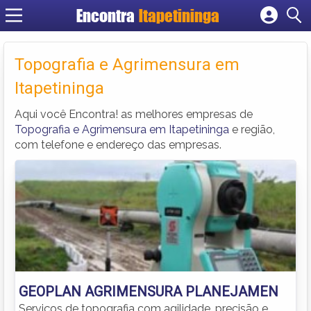
Encontra
Itapetininga
Cadastrar empresa
Fazer login
Topografia e Agrimensura em
Criar conta
Itapetininga
Aqui você Encontra! as melhores empresas de
Topografia e Agrimensura em Itapetininga
e região,
com telefone e endereço das empresas.
GEOPLAN AGRIMENSURA PLANEJAMEN
Serviços de topografia com agilidade, precisão e