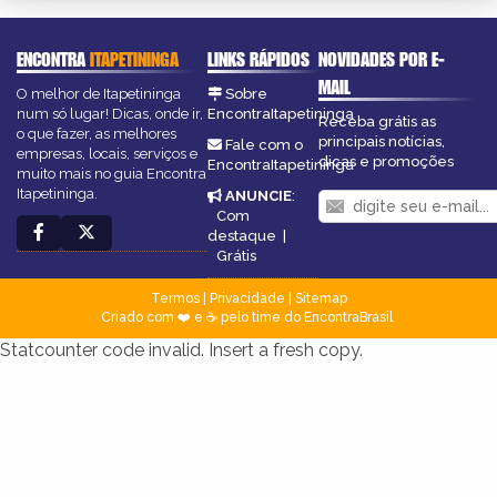
ENCONTRA
ITAPETININGA
LINKS RÁPIDOS
NOVIDADES POR E-
MAIL
O melhor de Itapetininga
Sobre
num só lugar! Dicas, onde ir,
EncontraItapetininga
Receba grátis as
o que fazer, as melhores
principais notícias,
Fale com o
empresas, locais, serviços e
dicas e promoções
EncontraItapetininga
muito mais no guia Encontra
Itapetininga.
ANUNCIE
:
Com
destaque
|
Grátis
Termos
|
Privacidade
|
Sitemap
Criado com ❤️ e ☕ pelo time do EncontraBrasil
Statcounter code invalid. Insert a fresh copy.