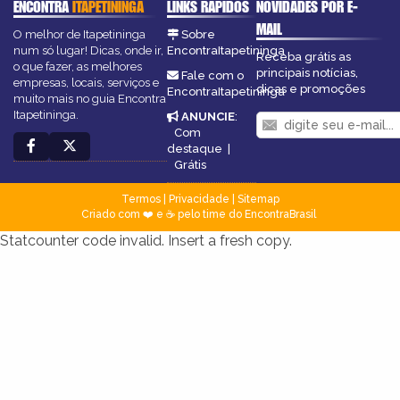
ENCONTRA
ITAPETININGA
LINKS RÁPIDOS
NOVIDADES POR E-
MAIL
O melhor de Itapetininga
Sobre
num só lugar! Dicas, onde ir,
EncontraItapetininga
Receba grátis as
o que fazer, as melhores
principais notícias,
Fale com o
empresas, locais, serviços e
dicas e promoções
EncontraItapetininga
muito mais no guia Encontra
Itapetininga.
ANUNCIE
:
Com
destaque
|
Grátis
Termos
|
Privacidade
|
Sitemap
Criado com ❤️ e ☕ pelo time do EncontraBrasil
Statcounter code invalid. Insert a fresh copy.