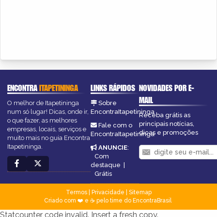
ENCONTRA
ITAPETININGA
LINKS RÁPIDOS
NOVIDADES POR E-
MAIL
O melhor de Itapetininga
Sobre
num só lugar! Dicas, onde ir,
EncontraItapetininga
Receba grátis as
o que fazer, as melhores
principais notícias,
Fale com o
empresas, locais, serviços e
dicas e promoções
EncontraItapetininga
muito mais no guia Encontra
Itapetininga.
ANUNCIE
:
Com
destaque
|
Grátis
Termos
|
Privacidade
|
Sitemap
Criado com ❤️ e ☕ pelo time do EncontraBrasil
Statcounter code invalid. Insert a fresh copy.