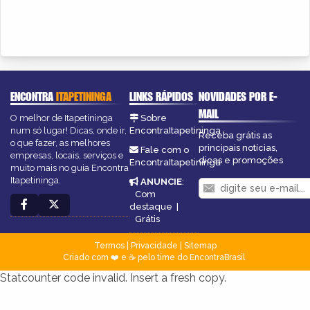
ENCONTRA
ITAPETININGA
LINKS RÁPIDOS
NOVIDADES POR E-
MAIL
O melhor de Itapetininga
Sobre
num só lugar! Dicas, onde ir,
EncontraItapetininga
Receba grátis as
o que fazer, as melhores
principais notícias,
Fale com o
empresas, locais, serviços e
dicas e promoções
EncontraItapetininga
muito mais no guia Encontra
Itapetininga.
ANUNCIE
:
Com
destaque
|
Grátis
Termos
|
Privacidade
|
Sitemap
Criado com ❤️ e ☕ pelo time do EncontraBrasil
Statcounter code invalid. Insert a fresh copy.