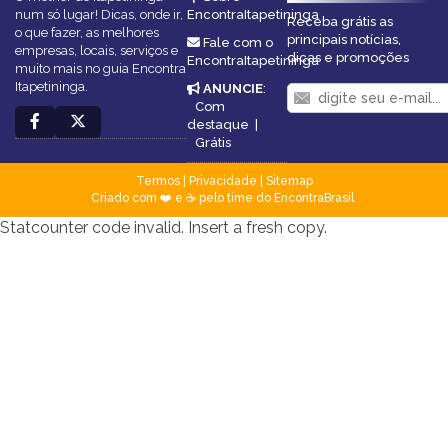
num só lugar! Dicas, onde ir,
EncontraItapetininga
Receba grátis as
o que fazer, as melhores
principais notícias,
Fale com o
empresas, locais, serviços e
dicas e promoções
EncontraItapetininga
muito mais no guia Encontra
Itapetininga.
ANUNCIE
:
Com
destaque
|
Grátis
Termos
|
Privacidade
|
Sitemap
Criado com ❤️ e ☕ pelo time do EncontraBrasil
Statcounter code invalid. Insert a fresh copy.