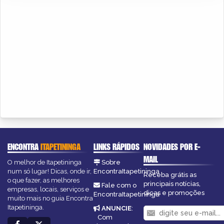
ENCONTRA
ITAPETININGA
LINKS RÁPIDOS
NOVIDADES POR E-
MAIL
O melhor de Itapetininga
Sobre
num só lugar! Dicas, onde ir,
EncontraItapetininga
Receba grátis as
o que fazer, as melhores
principais notícias,
Fale com o
empresas, locais, serviços e
dicas e promoções
EncontraItapetininga
muito mais no guia Encontra
Itapetininga.
ANUNCIE
:
Com