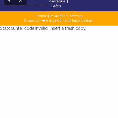
destaque
|
Grátis
Termos
|
Privacidade
|
Sitemap
Criado com ❤️ e ☕ pelo time do EncontraBrasil
Statcounter code invalid. Insert a fresh copy.