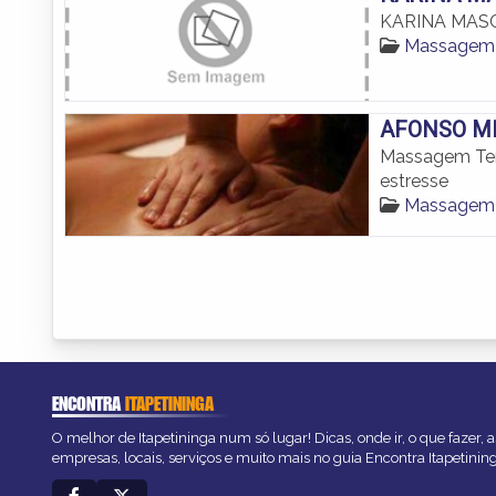
KARINA MAS
Massagem T
AFONSO MI
Massagem Terap
estresse
Massagem T
ENCONTRA
ITAPETININGA
O melhor de Itapetininga num só lugar! Dicas, onde ir, o que fazer,
empresas, locais, serviços e muito mais no guia Encontra Itapetinin