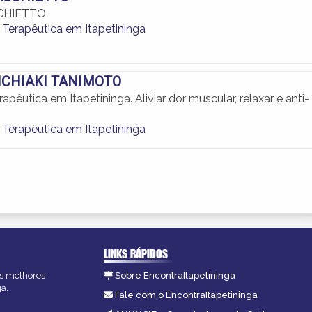
CHIETTO
erapêutica em Itapetininga
CHIAKI TANIMOTO
êutica em Itapetininga. Aliviar dor muscular, relaxar e anti-
erapêutica em Itapetininga
LINKS RÁPIDOS
 as melhores
Sobre EncontraItapetininga
ga.
Fale com o EncontraItapetininga