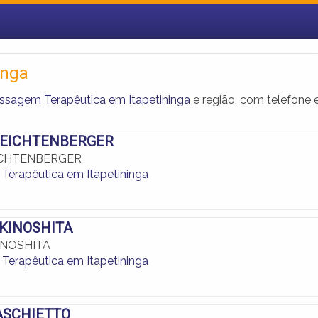
inga
ssagem Terapêutica em Itapetininga
e região, com telefone 
FEICHTENBERGER
EICHTENBERGER
erapêutica em Itapetininga
 KINOSHITA
INOSHITA
erapêutica em Itapetininga
ASCHIETTO