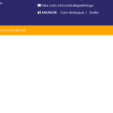
ga.
Fale com o EncontraItapetininga
ANUNCIE
:
Com destaque
|
Grátis
o EncontraBrasil