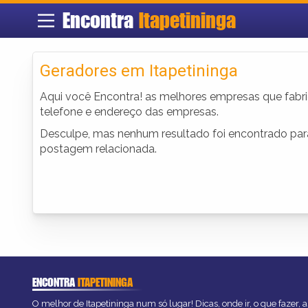
Encontra
Itapetininga
Geradores em Itapetininga
Aqui você Encontra! as melhores empresas que fa
telefone e endereço das empresas.
Desculpe, mas nenhum resultado foi encontrado para 
postagem relacionada.
ENCONTRA
ITAPETININGA
O melhor de Itapetininga num só lugar! Dicas, onde ir, o que fazer,