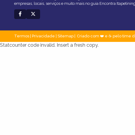
empresas, locais, serviços e muito mais no guia Encontra Itapetinin
Termos
|
Privacidade
|
Sitemap
Criado com ❤️ e ☕ pelo time d
Statcounter code invalid. Insert a fresh copy.