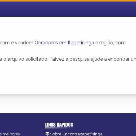
bricam e vendem
Geradores em Itapetininga
e região, com
o arquivo solicitado. Talvez a pesquisa ajude a encontrar 
LINKS RÁPIDOS
 as melhores
Sobre EncontraItapetininga