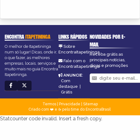
ENCONTRA
ITAPETININGA
LINKS RÁPIDOS
NOVIDADES POR E-
MAIL
O melhor de Itapetininga
Sobre
num só lugar! Dicas, onde ir,
EncontraItapetininga
Receba grátis as
o que fazer, as melhores
principais notícias,
Fale com o
empresas, locais, serviços e
dicas e promoções
EncontraItapetininga
muito mais no guia Encontra
Itapetininga.
ANUNCIE
:
Com
destaque
|
Grátis
Termos
|
Privacidade
|
Sitemap
Criado com ❤️ e ☕ pelo time do EncontraBrasil
Statcounter code invalid. Insert a fresh copy.