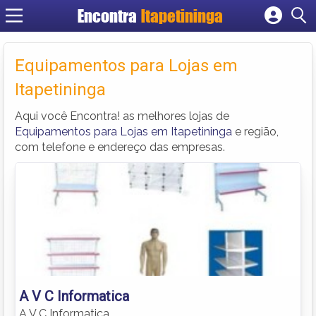
Encontra
Itapetininga
Cadastrar empresa
Fazer login
Equipamentos para Lojas em
Criar conta
Itapetininga
Aqui você Encontra! as melhores lojas de
Equipamentos para Lojas em Itapetininga
e região,
com telefone e endereço das empresas.
A V C Informatica
A V C Informatica