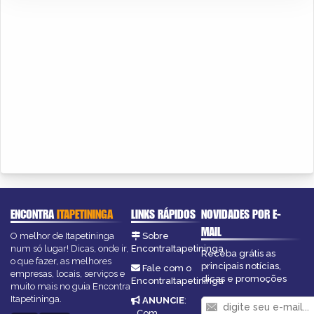
ENCONTRA
ITAPETININGA
LINKS RÁPIDOS
NOVIDADES POR E-
MAIL
O melhor de Itapetininga
Sobre
num só lugar! Dicas, onde ir,
EncontraItapetininga
Receba grátis as
o que fazer, as melhores
principais notícias,
Fale com o
empresas, locais, serviços e
dicas e promoções
EncontraItapetininga
muito mais no guia Encontra
Itapetininga.
ANUNCIE
:
Com