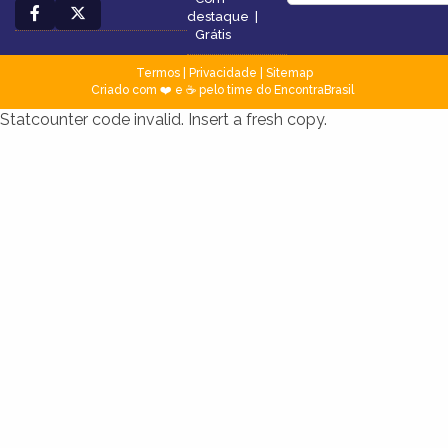
destaque
|
Grátis
Termos
|
Privacidade
|
Sitemap
Criado com ❤️ e ☕ pelo time do EncontraBrasil
Statcounter code invalid. Insert a fresh copy.