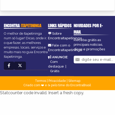
ENCONTRA
ITAPETININGA
LINKS RÁPIDOS
NOVIDADES POR E-
MAIL
O melhor de Itapetininga
Sobre
num só lugar! Dicas, onde ir,
EncontraItapetininga
Receba grátis as
o que fazer, as melhores
principais notícias,
Fale com o
empresas, locais, serviços e
dicas e promoções
EncontraItapetininga
muito mais no guia Encontra
Itapetininga.
ANUNCIE
:
Com
destaque
|
Grátis
Termos
|
Privacidade
|
Sitemap
Criado com ❤️ e ☕ pelo time do EncontraBrasil
Statcounter code invalid. Insert a fresh copy.