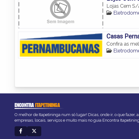
Lojas Cem S/
Eletrodomé
Casas Pern
Confira as me
Eletrodomé
ENCONTRA
ITAPETININGA
O melhor de Itapetininga num só lugar! Dicas, onde ir, o que fazer,
empresas, locais, serviços e muito mais no guia Encontra Itapetinin