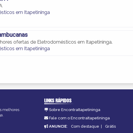
A
sticos em Itapetininga
ambucanas
lhores ofertas de Eletrodomésticos em Itapetininga.
sticos em Itapetininga
LINKS RÁPIDOS
 as melhores
Sobre EncontraItapetininga
ga.
Fale com o EncontraItapetininga
ANUNCIE
:
Com destaque
|
Grátis