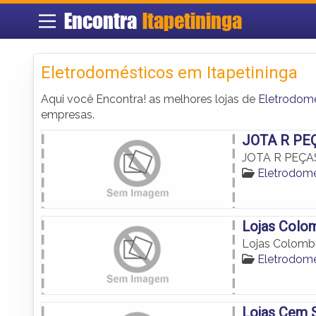
Encontra
Itapetininga
Eletrodomésticos em Itapetininga
Aqui você Encontra! as melhores lojas de
Eletrodomé
empresas.
JOTA R PE
JOTA R PEÇ
Eletrodomé
Lojas Colo
Lojas Colomb
Eletrodomé
Lojas Cem 