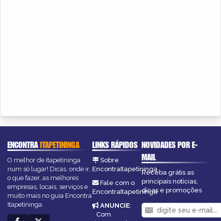
ENCONTRA
ITAPETININGA
LINKS RÁPIDOS
NOVIDADES POR E-
MAIL
O melhor de Itapetininga
Sobre
num só lugar! Dicas, onde ir,
EncontraItapetininga
Receba grátis as
o que fazer, as melhores
principais notícias,
Fale com o
empresas, locais, serviços e
dicas e promoções
EncontraItapetininga
muito mais no guia Encontra
Itapetininga.
ANUNCIE
:
Com