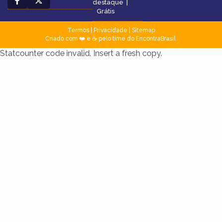
destaque
|
Grátis
Termos
|
Privacidade
|
Sitemap
Criado com ❤️ e ☕ pelo time do EncontraBrasil
Statcounter code invalid. Insert a fresh copy.