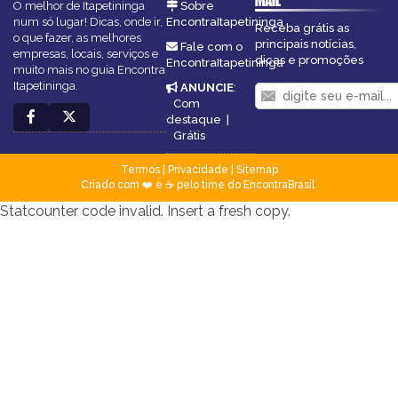
MAIL
O melhor de Itapetininga
Sobre
num só lugar! Dicas, onde ir,
EncontraItapetininga
Receba grátis as
o que fazer, as melhores
principais notícias,
Fale com o
empresas, locais, serviços e
dicas e promoções
EncontraItapetininga
muito mais no guia Encontra
Itapetininga.
ANUNCIE
:
Com
destaque
|
Grátis
Termos
|
Privacidade
|
Sitemap
Criado com ❤️ e ☕ pelo time do EncontraBrasil
Statcounter code invalid. Insert a fresh copy.