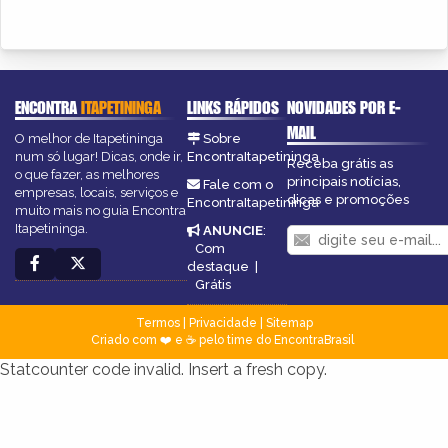
ENCONTRA
ITAPETININGA
LINKS RÁPIDOS
NOVIDADES POR E-
MAIL
O melhor de Itapetininga
Sobre
num só lugar! Dicas, onde ir,
EncontraItapetininga
Receba grátis as
o que fazer, as melhores
principais notícias,
Fale com o
empresas, locais, serviços e
dicas e promoções
EncontraItapetininga
muito mais no guia Encontra
Itapetininga.
ANUNCIE
:
Com
destaque
|
Grátis
Termos
|
Privacidade
|
Sitemap
Criado com ❤️ e ☕ pelo time do EncontraBrasil
Statcounter code invalid. Insert a fresh copy.