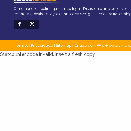
O melhor de Itapetininga num só lugar! Dicas, onde ir, o que fazer,
empresas, locais, serviços e muito mais no guia Encontra Itapetinin
Termos
|
Privacidade
|
Sitemap
Criado com ❤️ e ☕ pelo time d
Statcounter code invalid. Insert a fresh copy.