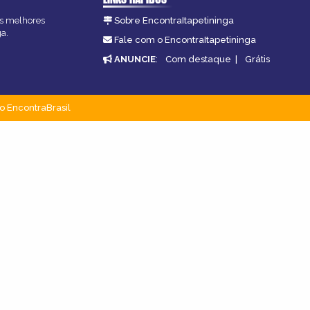
 as melhores
Sobre EncontraItapetininga
ga.
Fale com o EncontraItapetininga
ANUNCIE
:
Com destaque
|
Grátis
o EncontraBrasil