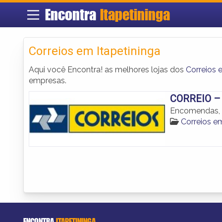
Encontra
Itapetininga
Correios em Itapetininga
Aqui você Encontra! as melhores lojas dos
Correios 
empresas.
CORREIO –
Encomendas, m
Correios em
ENCONTRA
ITAPETININGA