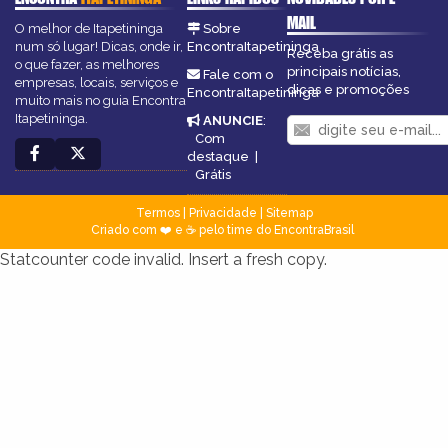
MAIL
O melhor de Itapetininga
Sobre
num só lugar! Dicas, onde ir,
EncontraItapetininga
Receba grátis as
o que fazer, as melhores
principais notícias,
Fale com o
empresas, locais, serviços e
dicas e promoções
EncontraItapetininga
muito mais no guia Encontra
Itapetininga.
ANUNCIE
:
Com
destaque
|
Grátis
Termos
|
Privacidade
|
Sitemap
Criado com ❤️ e ☕ pelo time do EncontraBrasil
Statcounter code invalid. Insert a fresh copy.