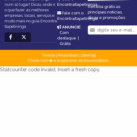
num só lugar! Dicas, onde ir,
EncontraItapetininga
Receba grátis as
o que fazer, as melhores
principais notícias,
Fale com o
empresas, locais, serviços e
dicas e promoções
EncontraItapetininga
muito mais no guia Encontra
Itapetininga.
ANUNCIE
:
Com
destaque
|
Grátis
Termos
|
Privacidade
|
Sitemap
Criado com ❤️ e ☕ pelo time do EncontraBrasil
Statcounter code invalid. Insert a fresh copy.