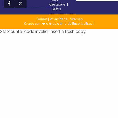
destaque
|
Grátis
Termos
|
Privacidade
|
Sitemap
Criado com ❤️ e ☕ pelo time do EncontraBrasil
Statcounter code invalid. Insert a fresh copy.