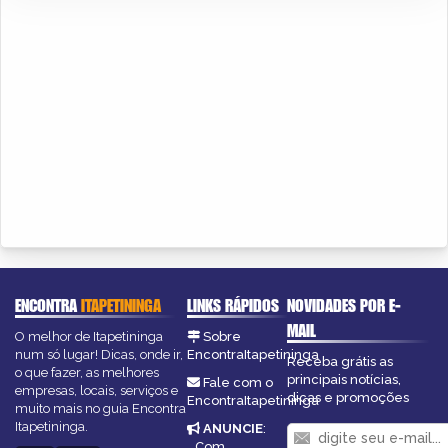
ENCONTRA
ITAPETININGA
LINKS RÁPIDOS
NOVIDADES POR E-
MAIL
O melhor de Itapetininga
Sobre
num só lugar! Dicas, onde ir,
EncontraItapetininga
Receba grátis as
o que fazer, as melhores
principais notícias,
Fale com o
empresas, locais, serviços e
dicas e promoções
EncontraItapetininga
muito mais no guia Encontra
Itapetininga.
ANUNCIE
:
Com